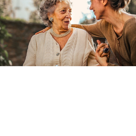
Złotą zasadę opisującą strategię dla personelu można
zdefiniować w trzech słowach:
Znaleźć – Zainteresować – Zatrzymanie
Naszym celem jest bycie firmą pierwszego wyboru dla
pracowników tymczasowych.