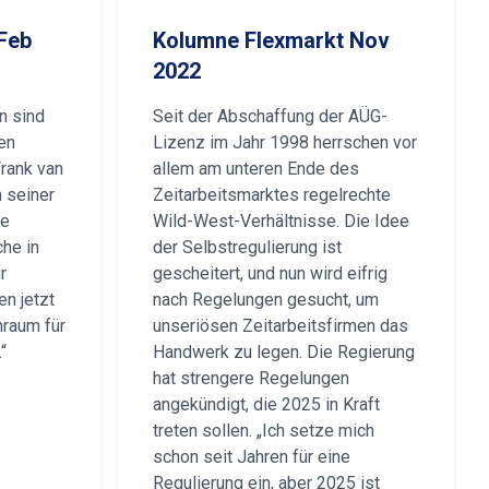
Feb
Kolumne Flexmarkt Nov
2022
n sind
Seit der Abschaffung der AÜG-
en
Lizenz im Jahr 1998 herrschen vor
Frank van
allem am unteren Ende des
 seiner
Zeitarbeitsmarktes regelrechte
ie
Wild-West-Verhältnisse. Die Idee
he in
der Selbstregulierung ist
r
gescheitert, und nun wird eifrig
n jetzt
nach Regelungen gesucht, um
raum für
unseriösen Zeitarbeitsfirmen das
“
Handwerk zu legen. Die Regierung
hat strengere Regelungen
angekündigt, die 2025 in Kraft
treten sollen. „Ich setze mich
schon seit Jahren für eine
Regulierung ein, aber 2025 ist