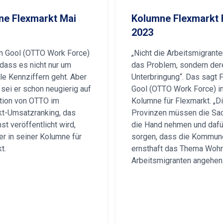
ne Flexmarkt Mai
Kolumne Flexmarkt 
2023
n Gool (OTTO Work Force)
„Nicht die Arbeitsmigrante
 dass es nicht nur um
das Problem, sondern der
lle Kennziffern geht. Aber
Unterbringung“. Das sagt 
h sei er schon neugierig auf
Gool (OTTO Work Force) in
tion von OTTO im
Kolumne für Flexmarkt. „D
kt-Umsatzranking, das
Provinzen müssen die Sac
t veröffentlicht wird,
die Hand nehmen und dafü
er in seiner Kolumne für
sorgen, dass die Kommune
t.
ernsthaft das Thema Wohn
Arbeitsmigranten angehen.